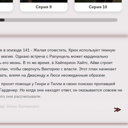
Серия 9
Серия 10
е в эпизоде 141 - Желая отомстить, Крюк использует темную
 магию. Однако встреча с Рапунцель может кардинально
 его жизнь. В то же время, в Хайперион Хайтс, Айви строит
план, чтобы свергнуть Викторию с власти. Этот план начинает
вать, влияя на Джасинду и Люси неожиданным образом.
 просит помощи у Генри и Тилли в своих поисках пропавшей
Гарденер. Но когда они находят ответ, он оказывается совсем не
что они рассчитывали.
ер:
Алекс Калимниос
:
Джиннифер Гудвин, Дженнифер Моррисон, Лана Паррия,
Даллас, Джаред Гилмор, Роберт Карлайл, Рафаэль Сбардж,
Дорнан, Эйон Бэйли, Меган Ори, Эмили де Рэвин, Колин