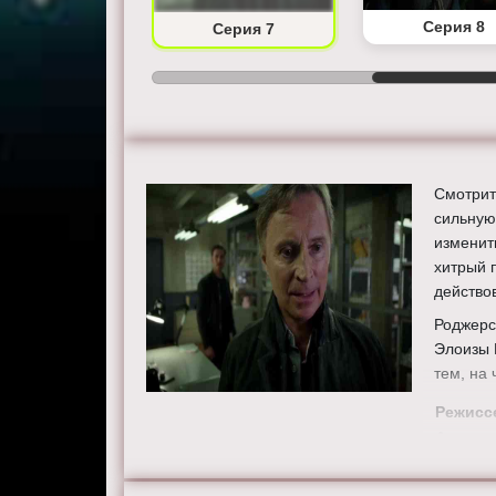
Серия 6
Серия 8
Серия 7
Смотрит
сильную
изменить
хитрый 
действо
Роджерс
Элоизы 
тем, на 
Режисс
Актеры
Джошуа 
Джейми 