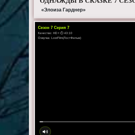
ОДНАЖДЫ В СКАЗКЕ 7 СЕЗ
«Элоиза Гарднер»
Сезон
7
Серия
7
Качество:
HD
• ⏱
43:10
Озвучка:
LostFilm(ЛостФильм)