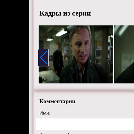
О'Донох
Кадры из серии
Магуайр
Фернанд
Смотрит
хорошем
сайте on
Комментарии
Имя: