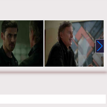
ью, Майкл Реймонд-Джеймс, Майкл Сока, Ребекка Мэйдер, Шон
, Эндрю Джей Уэст, Дания Рамирес, Габриэль Анвар, Элисон
ес и Мекиа Кокс.
е онлайн 7 сезон 7 серию «
Однажды в сказке
» бесплатно в
 HD качестве, на телефоне, планшете, пк или телевизоре на
ceupon-a-time.ru.