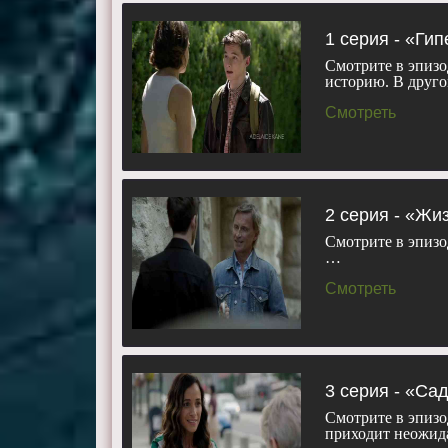
Дорнан, Эйо
Реймонд-Дж
1 серия - «Ги
Уэст, Дания
Смотрите в эпизо
историю. В друг
Смотреть 7 
телефоне, п
Смотреть
2 серия - «Жи
Смотрите в эпизо
…
Смотреть
3 серия - «Са
Смотрите в эпизо
приходит неожид