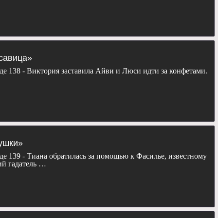
асавица»
де 138 - Виктория заставила Айви и Люси идти за конфетами.
гушки»
де 139 - Тиана обратилась за помощью к Фасилье, известному
ий гадатель …