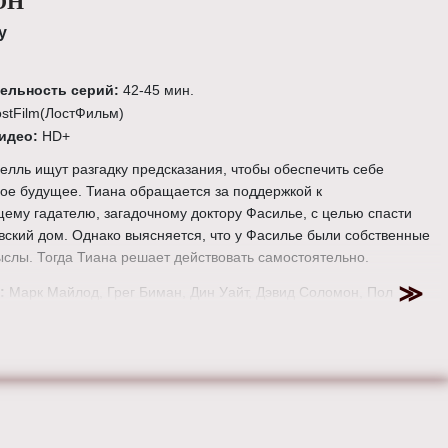
ОН
у
ельность серий:
42-45 мин.
ostFilm(ЛостФильм)
видео:
HD+
елль ищут разгадку предсказания, чтобы обеспечить себе
ое будущее. Тиана обращается за поддержкой к
ему гадателю, загадочному доктору Фасилье, с целью спасти
вский дом. Однако выясняется, что у Фасилье были собственные
слы. Тогда Тиана решает действовать самостоятельно.
:
Марк Майлод, Грег Биман, Дин Уайт, Дэвид Соломон, Пол
ктор Нелли, Дэвид Баррет, Майкл Ваксман, Ральф Хемекер,
сер, Милан Чейлов, Рон Андервуд, Гвинет Хордер-Пэйтон,
нгуэй, Гай Ферланд, Алекс Закржевский, Дэвид Бойд, Джон
ан Доннелли, Гай Ферленд, Энди Годдард и Билли Гирхарт.
иннифер Гудвин, Дженнифер Моррисон, Лана Паррия, Джошуа
аред Гилмор, Роберт Карлайл, Рафаэль Сбардж, Джейми