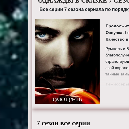
ОДНАЖДЫ В СКАЗКЕ 7 СЕЗ
Все серии 7 сезона сериала по порядк
Продолжит
Озвучка:
L
Качество 
Румпель и Б
благополучн
странствующ
свой короле
тайные замы
Режиссеры
Эдвардс, Ви
Брайан Спай
Энтони Хеми
Эмиел, Киар
Актеры:
Дж
7 сезон все серии
Даллас, Дж