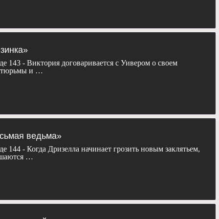
езинка»
де 143 - Виктория договаривается с Уивером о своем
 тюрьмы и …
осьмая ведьма»
де 144 - Когда Дризелла начинает грозить новым заклятьем,
ешаются …