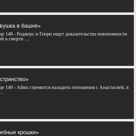
евушка в башне»
де 148 - Роджерс и Генри ищут доказательства невиновности
ой в смерти …
естринство»
де 149 - Айви стремится наладить отношения с Анастасией, в
 …
лебные крошки»