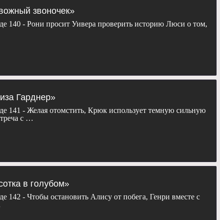
евожный звоночек»
де 140 - Рони просит Уивера проверить историю Люси о том,
оиза Гарднер»
де 141 - Желая отомстить, Крюк использует темную сильную
треча с …
асотка в голубом»
де 142 - Чтобы остановить Алису от побега, Генри вместе с
…