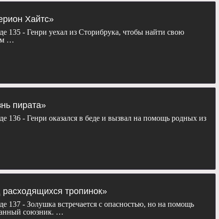
н Бэйли, Меган Ори, Эмили де Рэвин, Колин О'Донохью, Майкл
еймс, Майкл Сока, Ребекка Мэйдер, Шон Магуайр, Эндрю Джей
перион Хайтс»
 Рамирес, Габриэль Анвар, Элисон Фернандес и Мекиа Кокс.
де 135 - Генри уехал из Сторибрука, чтобы найти свою
ом …
сезон «
Однажды в сказке
» бесплатно, в хорошем качестве, на
ланшете, пк или телевизоре.
знь пирата»
де 136 - Генри оказался в беде и вызвал на помощь родных из
д расходящихся тропинок»
де 137 - Золушка встречается с опасностью, но на помощь
анный союзник. …