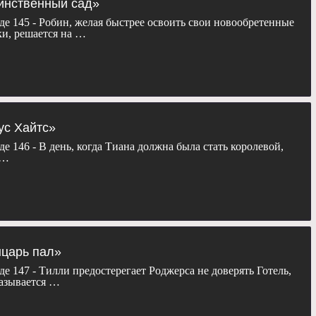
аинственный сад»
де 145 - Робин, желая быстрее освоить свои новообретенные
и, решается на …
ус Хайтс»
е 146 - В день, когда Тиана должна была стать королевой,
 …
ыцарь пал»
де 147 - Тилли предостерегает Роджерса не доверять Готель,
казывается …