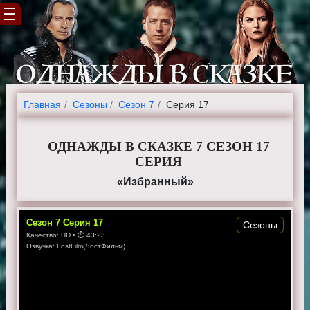
Главная
Cезоны
Сезон 7
Серия 17
ОДНАЖДЫ В СКАЗКЕ 7 СЕЗОН 17
СЕРИЯ
«Избранный»
Сезон
7
Серия
17
Сезоны
Качество:
HD
• ⏱
43:23
Озвучка:
LostFilm(ЛостФильм)