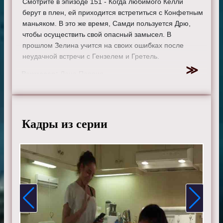
Смотрите в эпизоде 151 - Когда любимого Келли
берут в плен, ей приходится встретиться с Конфетным
маньяком. В это же время, Самди пользуется Дрю,
чтобы осуществить свой опасный замысел. В
прошлом Зелина учится на своих ошибках после
неудачной встречи с Гензелем и Гретель.
Режиссер:
Лана Паррия
Актеры:
Джиннифер Гудвин, Дженнифер Моррисон,
Лана Паррия, Джошуа Даллас, Джаред Гилмор, Роберт
Карлайл, Рафаэль Сбардж, Джейми Дорнан, Эйон
Бэйли, Меган Ори, Эмили де Рэвин, Колин О'Донохью,
Кадры из серии
Майкл Реймонд-Джеймс, Майкл Сока, Ребекка Мэйдер,
Шон Магуайр, Эндрю Джей Уэст, Дания Рамирес,
Габриэль Анвар, Элисон Фернандес и Мекиа Кокс.
Смотрите онлайн 7 сезон 17 серию «
Однажды в
сказке
» бесплатно в хорошем HD качестве, на
телефоне, планшете, пк или телевизоре на сайте
onceupon-a-time.ru.