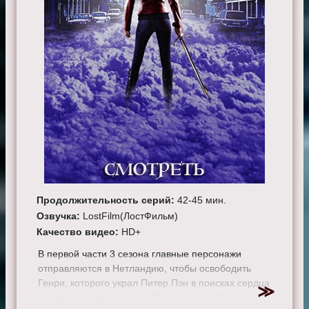
Продолжительность серий:
42-45 мин.
Озвучка:
LostFilm(ЛостФильм)
Качество видео:
HD+
В первой части 3 сезона главные персонажи
отправляются в Нетландию, чтобы освободить
Генри, которого украл Питер Пэн в поисках сердца
настоящего верующего. С их усиленной мощью, а