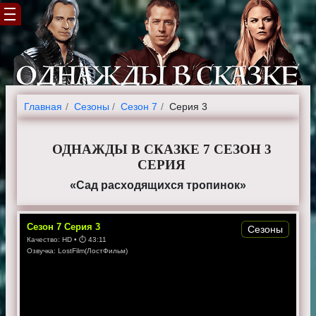
Главная
Cезоны
Сезон 7
Серия 3
ОДНАЖДЫ В СКАЗКЕ 7 СЕЗОН 3
СЕРИЯ
«Сад расходящихся тропинок»
Сезон
7
Серия
3
Сезоны
Качество:
HD
• ⏱
43:11
Озвучка:
LostFilm(ЛостФильм)