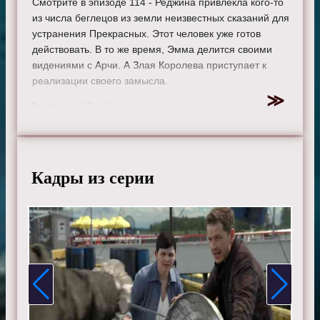
Смотрите в эпизоде 114 - Реджина привлекла кого-то
из числа беглецов из земли неизвестных сказаний для
устранения Прекрасных. Этот человек уже готов
действовать. В то же время, Эмма делится своими
видениями с Арчи. А Злая Королева приступает к
реализации своего замысла.
Режиссер:
Рон Андервуд
Актеры:
Джиннифер Гудвин, Дженнифер Моррисон,
Лана Паррия, Джошуа Даллас, Джаред Гилмор, Роберт
Карлайл, Рафаэль Сбардж, Джейми Дорнан, Эйон
Бэйли, Меган Ори, Эмили де Рэвин, Колин О'Донохью,
Кадры из серии
Майкл Реймонд-Джеймс, Майкл Сока, Ребекка Мэйдер,
Шон Магуайр, Эндрю Джей Уэст, Дания Рамирес,
Габриэль Анвар, Элисон Фернандес и Мекиа Кокс.
Смотрите онлайн 6 сезон 2 серию «
Однажды в
сказке
» бесплатно в хорошем HD качестве, на
телефоне, планшете, пк или телевизоре на сайте
onceupon-a-time.ru.