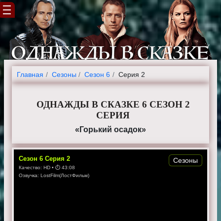
Главная
Cезоны
Сезон 6
Серия 2
ОДНАЖДЫ В СКАЗКЕ 6 СЕЗОН 2
СЕРИЯ
«Горький осадок»
Сезон
6
Серия
2
Сезоны
Качество:
HD
• ⏱
43:08
Озвучка:
LostFilm(ЛостФильм)