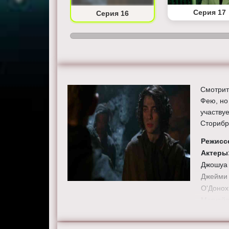
Серия 15
Серия 17
Серия 16
Смотрит
Фею, но
участвуе
Сторибр
Режисс
Актеры
Джошуа 
Джейми 
О'Донох
Магуайр
Фернанд
Смотрит