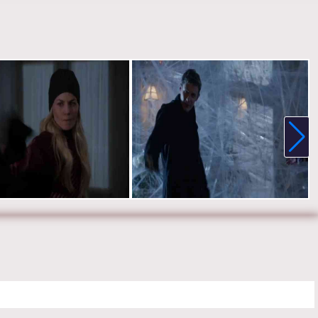
 HD качестве, на телефоне, планшете, пк или телевизоре на
ceupon-a-time.ru.