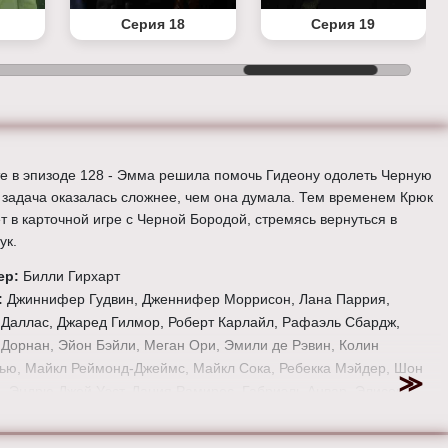
Серия 18
Серия 19
е в эпизоде 128 - Эмма решила помочь Гидеону одолеть Черную
 задача оказалась сложнее, чем она думала. Тем временем Крюк
т в карточной игре с Черной Бородой, стремясь вернуться в
ук.
ер:
Билли Гирхарт
:
Джиннифер Гудвин, Дженнифер Моррисон, Лана Паррия,
Даллас, Джаред Гилмор, Роберт Карлайл, Рафаэль Сбардж,
Дорнан, Эйон Бэйли, Меган Ори, Эмили де Рэвин, Колин
ью, Майкл Реймонд-Джеймс, Майкл Сока, Ребекка Мэйдер, Шон
, Эндрю Джей Уэст, Дания Рамирес, Габриэль Анвар, Элисон
ес и Мекиа Кокс.
е онлайн 6 сезон 16 серию «
Однажды в сказке
» бесплатно в