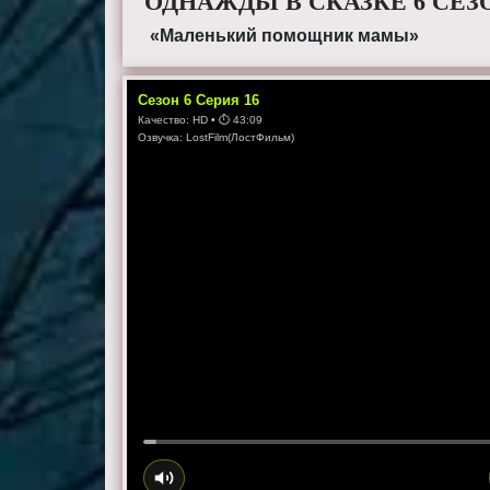
ОДНАЖДЫ В СКАЗКЕ 6 СЕЗО
«Маленький помощник мамы»
Сезон
6
Серия
16
Качество:
HD
• ⏱
43:09
Озвучка:
LostFilm(ЛостФильм)