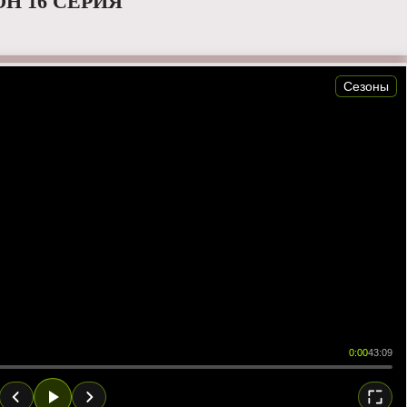
Н 16 СЕРИЯ
Сезоны
0:00
43:09