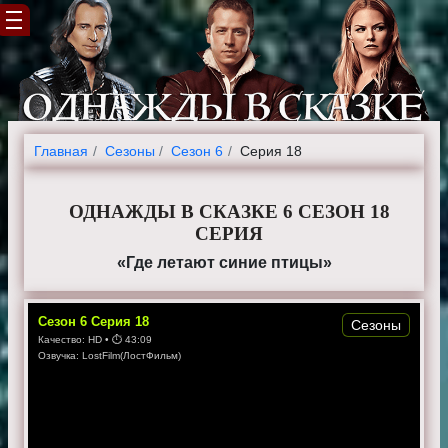
Главная
Cезоны
Сезон 6
Серия 18
ОДНАЖДЫ В СКАЗКЕ 6 СЕЗОН 18
СЕРИЯ
«Где летают синие птицы»
Сезон
6
Серия
18
Сезоны
Качество:
HD
• ⏱
43:09
Озвучка:
LostFilm(ЛостФильм)