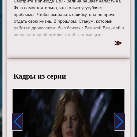
Смотрите в эпизоде 130 - Зелина решает напасть на
Фею самостоятельно, что только усугубляет
проблемы. Чтобы исправить ошибку, она не прочь
отдать свою жизнь. В прошлом, Станум, который
работал дровосеком, был близок с Великой Ведьмой и
впоследствии обратился к ней за помощью.
Режиссер:
Майкл Шульц
Актеры:
Джиннифер Гудвин, Дженнифер Моррисон,
Лана Паррия, Джошуа Даллас, Джаред Гилмор, Роберт
Карлайл, Рафаэль Сбардж, Джейми Дорнан, Эйон
Бэйли, Меган Ори, Эмили де Рэвин, Колин О'Донохью,
Кадры из серии
Майкл Реймонд-Джеймс, Майкл Сока, Ребекка Мэйдер,
Шон Магуайр, Эндрю Джей Уэст, Дания Рамирес,
Габриэль Анвар, Элисон Фернандес и Мекиа Кокс.
Смотрите онлайн 6 сезон 18 серию «
Однажды в
сказке
» бесплатно в хорошем HD качестве, на
телефоне, планшете, пк или телевизоре на сайте
onceupon-a-time.ru.