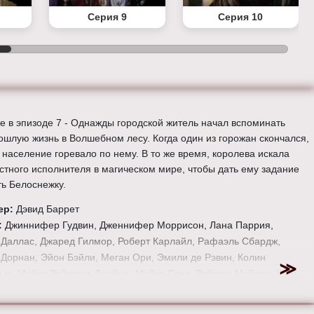
Серия 9
Серия 10
е в эпизоде 7 - Однажды городской житель начал вспоминать
ошлую жизнь в Волшебном лесу. Когда один из горожан скончался,
 население горевало по нему. В то же время, королева искала
стного исполнителя в магическом мире, чтобы дать ему задание
ть Белоснежку.
ер:
Дэвид Баррет
:
Джиннифер Гудвин, Дженнифер Моррисон, Лана Паррия,
Даллас, Джаред Гилмор, Роберт Карлайл, Рафаэль Сбардж,
Дорнан, Эйон Бэйли, Меган Ори, Эмили де Рэвин, Колин
ью, Майкл Реймонд-Джеймс, Майкл Сока, Ребекка Мэйдер, Шон
, Эндрю Джей Уэст, Дания Рамирес, Габриэль Анвар, Элисон
ес и Мекиа Кокс.