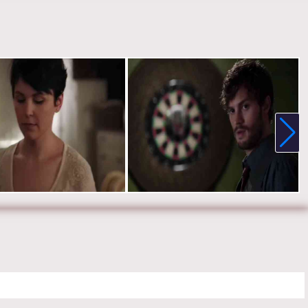
е онлайн 1 сезон 7 серию «
Однажды в сказке
» бесплатно в
 HD качестве, на телефоне, планшете, пк или телевизоре на
ceupon-a-time.ru.