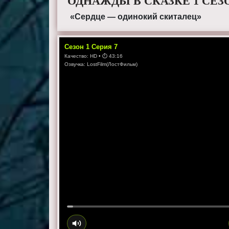
ОДНАЖДЫ В СКАЗКЕ 1 СЕЗ
«Сердце — одинокий скиталец»
Сезон
1
Серия
7
Качество:
HD
• ⏱
43:16
Озвучка:
LostFilm(ЛостФильм)