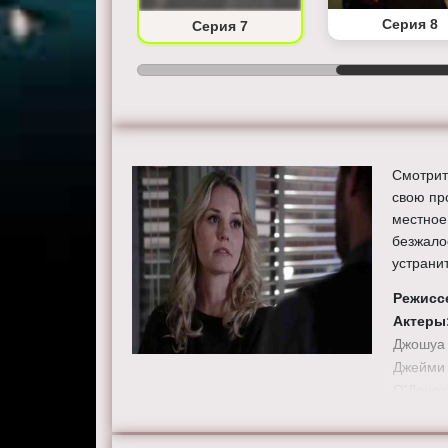
Серия 6
Серия 8
Серия 7
Смотрит
свою пр
местное
безжало
устрани
Режисс
Актеры
Джошуа 
Джейми 
О'Донох
Магуайр
Фернанд