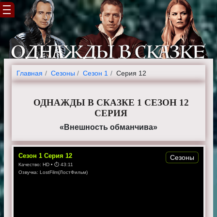
Главная
Cезоны
Сезон 1
Серия 12
ОДНАЖДЫ В СКАЗКЕ 1 СЕЗОН 12
СЕРИЯ
«Внешность обманчива»
Сезон
1
Серия
12
Сезоны
Качество:
HD
• ⏱
43:11
Озвучка:
LostFilm(ЛостФильм)