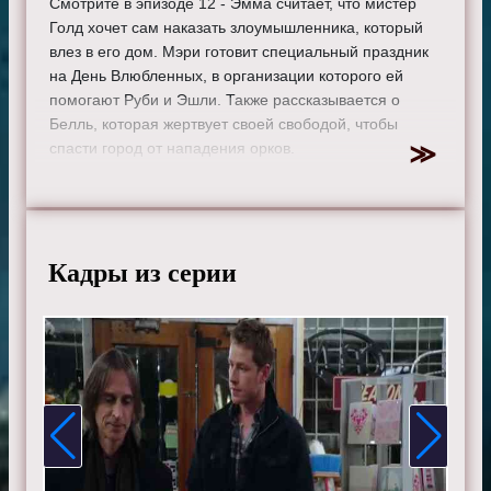
Смотрите в эпизоде 12 - Эмма считает, что мистер
Голд хочет сам наказать злоумышленника, который
влез в его дом. Мэри готовит специальный праздник
на День Влюбленных, в организации которого ей
помогают Руби и Эшли. Также рассказывается о
Белль, которая жертвует своей свободой, чтобы
спасти город от нападения орков.
Режиссер:
Милан Чейлов
Актеры:
Джиннифер Гудвин, Дженнифер Моррисон,
Лана Паррия, Джошуа Даллас, Джаред Гилмор, Роберт
Карлайл, Рафаэль Сбардж, Джейми Дорнан, Эйон
Кадры из серии
Бэйли, Меган Ори, Эмили де Рэвин, Колин О'Донохью,
Майкл Реймонд-Джеймс, Майкл Сока, Ребекка Мэйдер,
Шон Магуайр, Эндрю Джей Уэст, Дания Рамирес,
Габриэль Анвар, Элисон Фернандес и Мекиа Кокс.
Смотрите онлайн 1 сезон 12 серию «
Однажды в
сказке
» бесплатно в хорошем HD качестве, на
телефоне, планшете, пк или телевизоре на сайте
onceupon-a-time.ru.