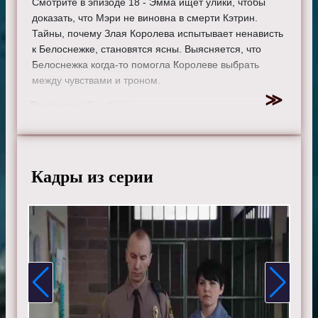
Смотрите в эпизоде 18 - Эмма ищет улики, чтобы
доказать, что Мэри не виновна в смерти Кэтрин.
Тайны, почему Злая Королева испытывает ненависть
к Белоснежке, становятся ясны. Выясняется, что
Белоснежка когда-то помогла Королеве выбрать
между чувствами и троном.
Режиссер:
Дин Уайт
Актеры:
Джиннифер Гудвин, Дженнифер Моррисон,
Лана Паррия, Джошуа Даллас, Джаред Гилмор, Роберт
Карлайл, Рафаэль Сбардж, Джейми Дорнан, Эйон
Бэйли, Меган Ори, Эмили де Рэвин, Колин О'Донохью,
Кадры из серии
Майкл Реймонд-Джеймс, Майкл Сока, Ребекка Мэйдер,
Шон Магуайр, Эндрю Джей Уэст, Дания Рамирес,
Габриэль Анвар, Элисон Фернандес и Мекиа Кокс.
Смотрите онлайн 1 сезон 18 серию «
Однажды в
сказке
» бесплатно в хорошем HD качестве, на
телефоне, планшете, пк или телевизоре на сайте
onceupon-a-time.ru.