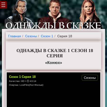
Главная
Cезоны
Сезон 1
Серия 18
ОДНАЖДЫ В СКАЗКЕ 1 СЕЗОН 18
СЕРИЯ
«Конюх»
Сезон
1
Серия
18
Сезоны
Качество:
HD
• ⏱
43:14
Озвучка:
LostFilm(ЛостФильм)