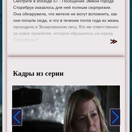
Смотрите в эпизоде 57 - Посещение Эммой города
Сторибрук оказалось для неё полным сюрпризом.
Она обнаружила, что жители не могут вспомнить, как
они попали сюда, и что в течение почти года их жизнь
проходила в Зачарованном лесу. Кто же ответственен
за новое проклятие, которое обрушилось на народ
Сторибрука?
Режиссер:
Гай Ферленд
Актеры:
Джиннифер Гудвин, Дженнифер Моррисон,
Лана Паррия, Джошуа Даллас, Джаред Гилмор, Роберт
Карлайл, Рафаэль Сбардж, Джейми Дорнан, Эйон
Кадры из серии
Бэйли, Меган Ори, Эмили де Рэвин, Колин О'Донохью,
Майкл Реймонд-Джеймс, Майкл Сока, Ребекка Мэйдер,
Шон Магуайр, Эндрю Джей Уэст, Дания Рамирес,
Габриэль Анвар, Элисон Фернандес и Мекиа Кокс.
Смотрите онлайн 3 сезон 13 серию «
Однажды в
сказке
» бесплатно в хорошем HD качестве, на
телефоне, планшете, пк или телевизоре на сайте
onceupon-a-time.ru.