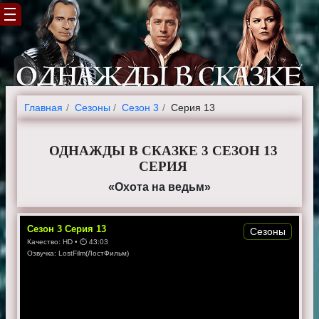
Главная
Cезоны
Сезон 3
Серия 13
ОДНАЖДЫ В СКАЗКЕ 3 СЕЗОН 13
СЕРИЯ
«Охота на ведьм»
Сезон
3
Серия
13
Сезоны
Качество:
HD
• ⏱
43:03
Озвучка:
LostFilm(ЛостФильм)