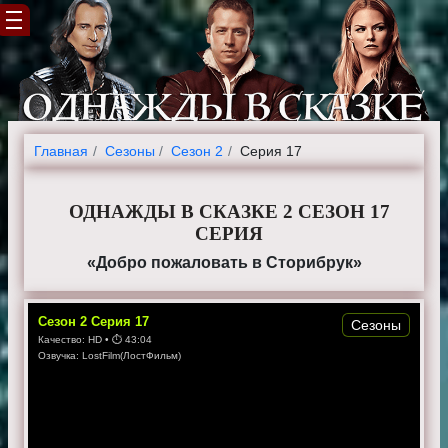
Главная
Cезоны
Сезон 2
Серия 17
ОДНАЖДЫ В СКАЗКЕ 2 СЕЗОН 17
СЕРИЯ
«Добро пожаловать в Сторибрук»
Сезон
2
Серия
17
Сезоны
Качество:
HD
• ⏱
43:04
Озвучка:
LostFilm(ЛостФильм)