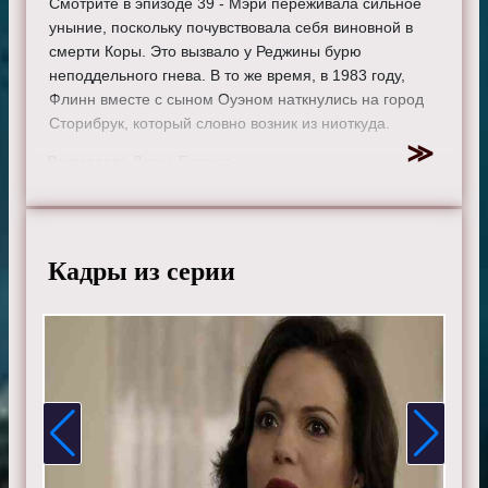
Смотрите в эпизоде 39 - Мэри переживала сильное
уныние, поскольку почувствовала себя виновной в
смерти Коры. Это вызвало у Реджины бурю
неподдельного гнева. В то же время, в 1983 году,
Флинн вместе с сыном Оуэном наткнулись на город
Сторибрук, который словно возник из ниоткуда.
Режиссер:
Дэвид Баррет
Актеры:
Джиннифер Гудвин, Дженнифер Моррисон,
Лана Паррия, Джошуа Даллас, Джаред Гилмор, Роберт
Карлайл, Рафаэль Сбардж, Джейми Дорнан, Эйон
Бэйли, Меган Ори, Эмили де Рэвин, Колин О'Донохью,
Кадры из серии
Майкл Реймонд-Джеймс, Майкл Сока, Ребекка Мэйдер,
Шон Магуайр, Эндрю Джей Уэст, Дания Рамирес,
Габриэль Анвар, Элисон Фернандес и Мекиа Кокс.
Смотрите онлайн 2 сезон 17 серию «
Однажды в
сказке
» бесплатно в хорошем HD качестве, на
телефоне, планшете, пк или телевизоре на сайте
onceupon-a-time.ru.